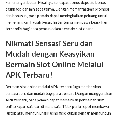
kemenangan besar. Misalnya, terdapat bonus deposit, bonus
cashback, dan lain sebagainya. Dengan memanfaatkan promosi
dan bonus ini, para pemain dapat meningkatkan peluang untuk
memenangkan hadiah besar. Ini tentunya membawa keasyikan
tersendiri bagi para pemain dalam bermain slot online.
Nikmati Sensasi Seru dan
Mudah dengan Keasyikan
Bermain Slot Online Melalui
APK Terbaru!
Bermain slot online melalui APK terbaru juga memberikan
sensasi seru dan mudah bagi para pemain. Dengan menggunakan
APK terbaru, para pemain dapat memainkan permainan slot
online kapan saja dan di mana saja. Tidak perlu repot membawa
laptop atau mengunjungi kasino fisik, cukup dengan mengunduh