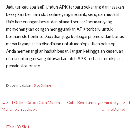
Jadi, tunggu apa lagi? Unduh APK terbaru sekarang dan rasakan
keasyikan bermain slot online yang menarik, seru, dan mudah!
Raih kemenangan besar dan nikmati sensasi bermain yang
menyenangkan dengan menggunakan APK terbaru untuk
bermain slot online. Dapatkan juga berbagai promosi dan bonus
menarik yang telah disediakan untuk meningkatkan peluang
Anda memenangkan hadiah besar. Jangan ketinggalan keseruan
dan keuntungan yang ditawarkan oleh APK terbaru untuk para
pemain slot online.
Diposting dalam:
Slot Online
N
← Slot Online Gacor: Cara Mudah
Coba Keberuntunganmu dengan Slot
Menangkan Jackpot!
Online Demo! →
a
v
Fire138 Slot