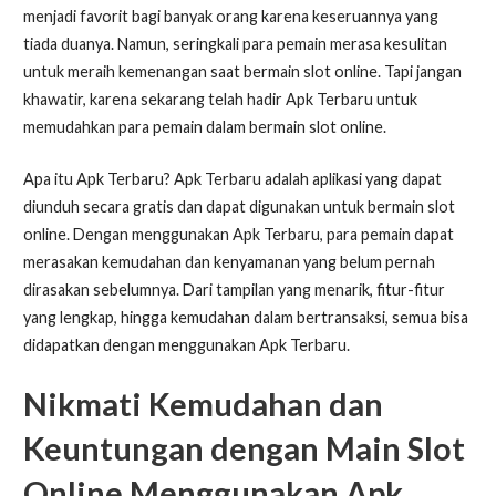
menjadi favorit bagi banyak orang karena keseruannya yang
tiada duanya. Namun, seringkali para pemain merasa kesulitan
untuk meraih kemenangan saat bermain slot online. Tapi jangan
khawatir, karena sekarang telah hadir Apk Terbaru untuk
memudahkan para pemain dalam bermain slot online.
Apa itu Apk Terbaru? Apk Terbaru adalah aplikasi yang dapat
diunduh secara gratis dan dapat digunakan untuk bermain slot
online. Dengan menggunakan Apk Terbaru, para pemain dapat
merasakan kemudahan dan kenyamanan yang belum pernah
dirasakan sebelumnya. Dari tampilan yang menarik, fitur-fitur
yang lengkap, hingga kemudahan dalam bertransaksi, semua bisa
didapatkan dengan menggunakan Apk Terbaru.
Nikmati Kemudahan dan
Keuntungan dengan Main Slot
Online Menggunakan Apk