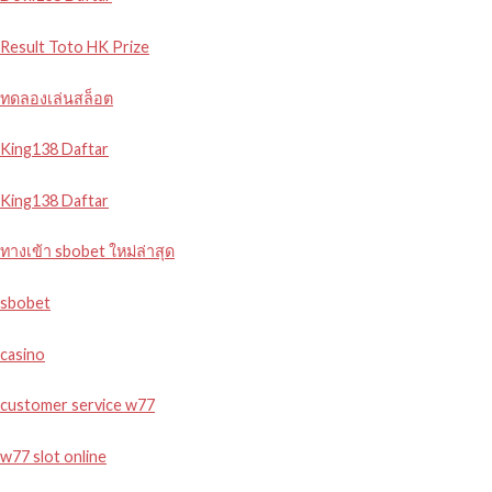
Result Toto HK Prize
ทดลองเล่นสล็อต
King138 Daftar
King138 Daftar
ทางเข้า sbobet ใหม่ล่าสุด
sbobet
casino
customer service w77
w77 slot online