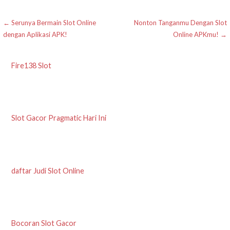
N
← Serunya Bermain Slot Online
Nonton Tanganmu Dengan Slot
dengan Aplikasi APK!
Online APKmu! →
a
v
Fire138 Slot
i
g
a
Slot Gacor Pragmatic Hari Ini
s
i
p
daftar Judi Slot Online
o
s
Bocoran Slot Gacor