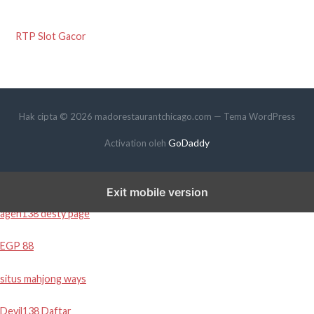
RTP Slot Gacor
Hak cipta © 2026 madorestaurantchicago.com — Tema WordPress
GoDaddy
Activation oleh
APi
Exit mobile version
agen138 desty page
EGP 88
situs mahjong ways
Devil138 Daftar